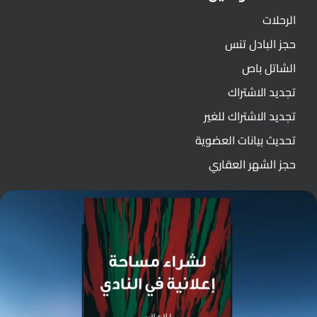
الرحلات
حجز البادل تنس
الشاتل باص
تجديد الاشتراك
تجديد الاشتراك للغير
تحديث بيانات العضوية
حجز الشهر العقاري