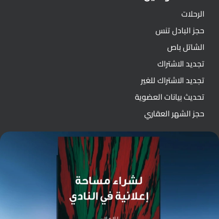
الرحلات
حجز البادل تنس
الشاتل باص
تجديد الاشتراك
تجديد الاشتراك للغير
تحديث بيانات العضوية
حجز الشهر العقاري