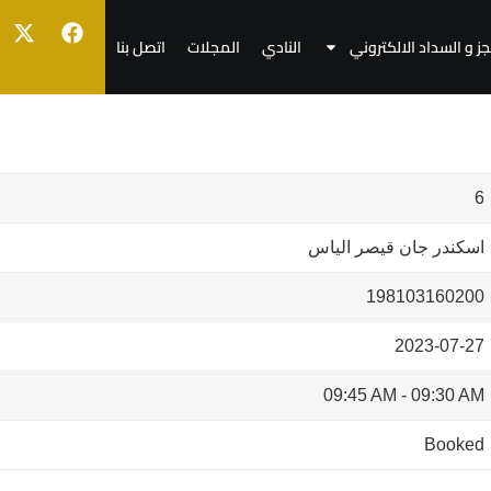
جز و السداد الالكتروني
النادي
المجلات
اتصل بنا
6
اسكندر جان قيصر الياس
198103160200
2023-07-27
09:45 AM
-
09:30 AM
Booked