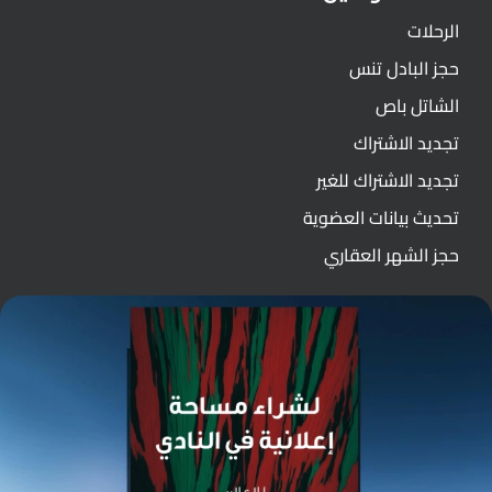
الرحلات
حجز البادل تنس
الشاتل باص
تجديد الاشتراك
تجديد الاشتراك للغير
تحديث بيانات العضوية
حجز الشهر العقاري