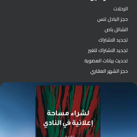
الرحلات
حجز البادل تنس
الشاتل باص
تجديد الاشتراك
تجديد الاشتراك للغير
تحديث بيانات العضوية
حجز الشهر العقاري