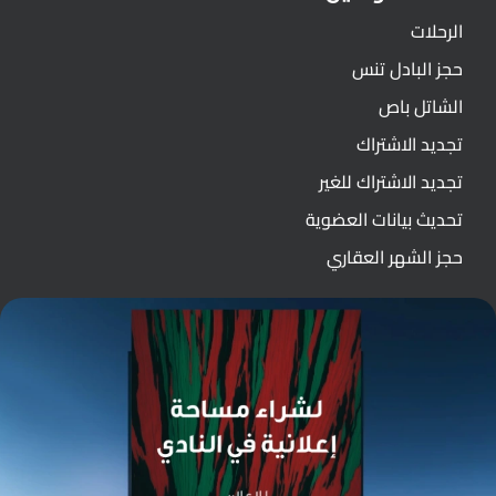
الرحلات
حجز البادل تنس
الشاتل باص
تجديد الاشتراك
تجديد الاشتراك للغير
تحديث بيانات العضوية
حجز الشهر العقاري