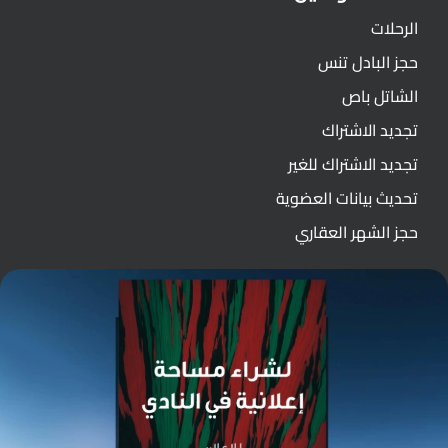
الرحلات
حجز البادل تنس
الشاتل باص
تجديد الاشتراك
تجديد الاشتراك للغير
تحديث بيانات العضوية
حجز الشهر العقاري