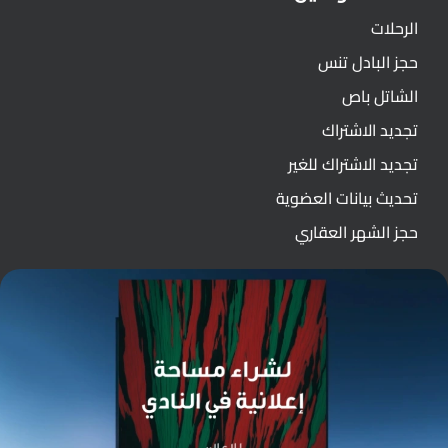
الرحلات
حجز البادل تنس
الشاتل باص
تجديد الاشتراك
تجديد الاشتراك للغير
تحديث بيانات العضوية
حجز الشهر العقاري