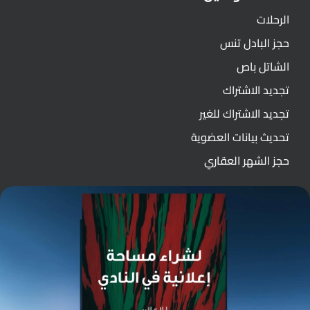
الرحلات
حجز البادل تنس
الشاتل باص
تجديد الاشتراك
تجديد الاشتراك للغير
تحديث بيانات العضوية
حجز الشهر العقاري