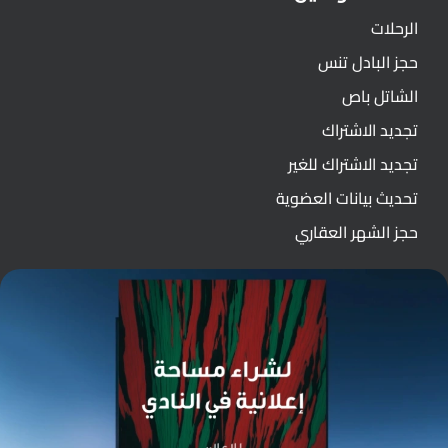
الرحلات
حجز البادل تنس
الشاتل باص
تجديد الاشتراك
تجديد الاشتراك للغير
تحديث بيانات العضوية
حجز الشهر العقاري