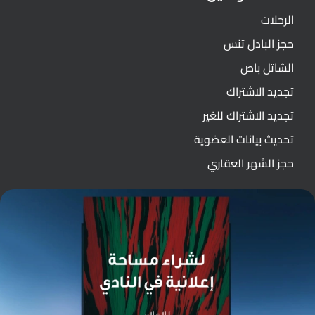
الرحلات
حجز البادل تنس
الشاتل باص
تجديد الاشتراك
تجديد الاشتراك للغير
تحديث بيانات العضوية
حجز الشهر العقاري