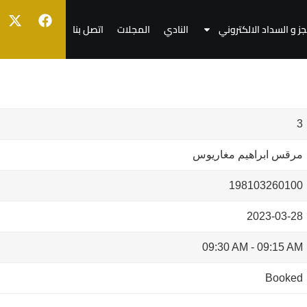
جز و السداد الالكتروني
النادي
المجلات
اتصل بنا
3
مرقس ابراهيم مغاريوس
198103260100
2023-03-28
09:30 AM
-
09:15 AM
Booked