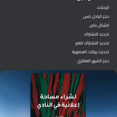
الرحلات
حجز البادل تنس
الشاتل باص
تجديد الاشتراك
تجديد الاشتراك للغير
تحديث بيانات العضوية
حجز الشهر العقاري