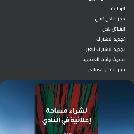
الرحلات
حجز البادل تنس
الشاتل باص
تجديد الاشتراك
تجديد الاشتراك للغير
تحديث بيانات العضوية
حجز الشهر العقاري