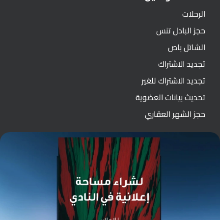
الرحلات
حجز البادل تنس
الشاتل باص
تجديد الاشتراك
تجديد الاشتراك للغير
تحديث بيانات العضوية
حجز الشهر العقاري