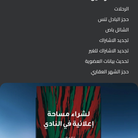
الرحلات
حجز البادل تنس
الشاتل باص
تجديد الاشتراك
تجديد الاشتراك للغير
تحديث بيانات العضوية
حجز الشهر العقاري