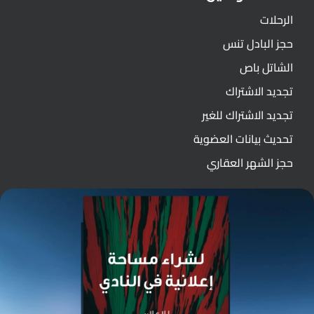
الرحلات
حجز البادل تنس
الشاتل باص
تجديد الاشتراك
تجديد الاشتراك للغير
تحديث بيانات العضوية
حجز الشهر العقاري