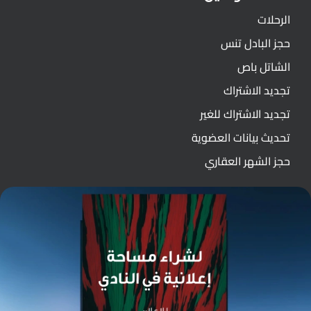
الرحلات
حجز البادل تنس
الشاتل باص
تجديد الاشتراك
تجديد الاشتراك للغير
تحديث بيانات العضوية
حجز الشهر العقاري