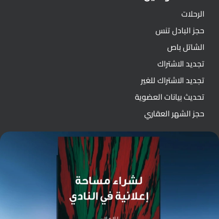
الرحلات
حجز البادل تنس
الشاتل باص
تجديد الاشتراك
تجديد الاشتراك للغير
تحديث بيانات العضوية
حجز الشهر العقاري