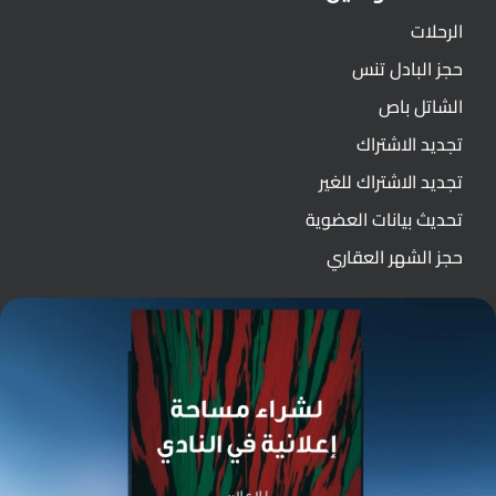
الرحلات
حجز البادل تنس
الشاتل باص
تجديد الاشتراك
تجديد الاشتراك للغير
تحديث بيانات العضوية
حجز الشهر العقاري