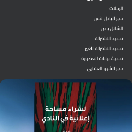
الرحلات
حجز البادل تنس
الشاتل باص
تجديد الاشتراك
تجديد الاشتراك للغير
تحديث بيانات العضوية
حجز الشهر العقاري