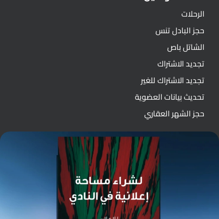
الرحلات
حجز البادل تنس
الشاتل باص
تجديد الاشتراك
تجديد الاشتراك للغير
تحديث بيانات العضوية
حجز الشهر العقاري