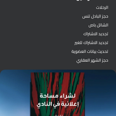
الرحلات
حجز البادل تنس
الشاتل باص
تجديد الاشتراك
تجديد الاشتراك للغير
تحديث بيانات العضوية
حجز الشهر العقاري