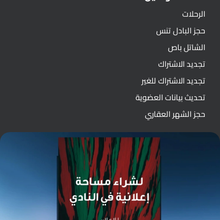
الرحلات
حجز البادل تنس
الشاتل باص
تجديد الاشتراك
تجديد الاشتراك للغير
تحديث بيانات العضوية
حجز الشهر العقاري