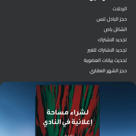
الرحلات
حجز البادل تنس
الشاتل باص
تجديد الاشتراك
تجديد الاشتراك للغير
تحديث بيانات العضوية
حجز الشهر العقاري