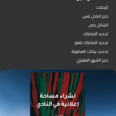
الرحلات
حجز البادل تنس
الشاتل باص
تجديد الاشتراك
تجديد الاشتراك للغير
تحديث بيانات العضوية
حجز الشهر العقاري