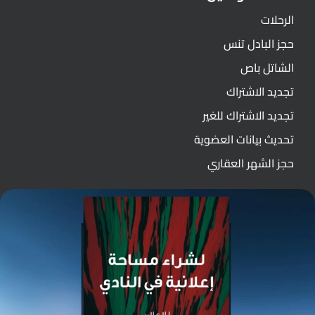
الرحلات
حجز البادل تنس
الشاتل باص
تجديد الاشتراك
تجديد الاشتراك للغير
تحديث بيانات العضوية
حجز الشهر العقاري