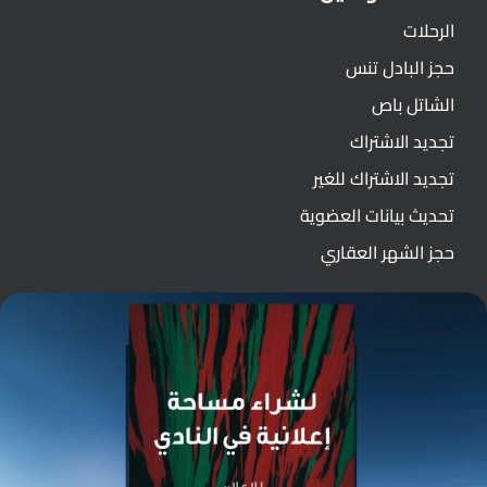
الرحلات
حجز البادل تنس
الشاتل باص
تجديد الاشتراك
تجديد الاشتراك للغير
تحديث بيانات العضوية
حجز الشهر العقاري