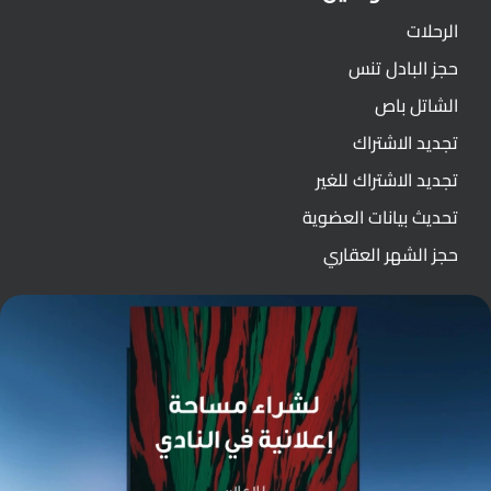
الرحلات
حجز البادل تنس
الشاتل باص
تجديد الاشتراك
تجديد الاشتراك للغير
تحديث بيانات العضوية
حجز الشهر العقاري