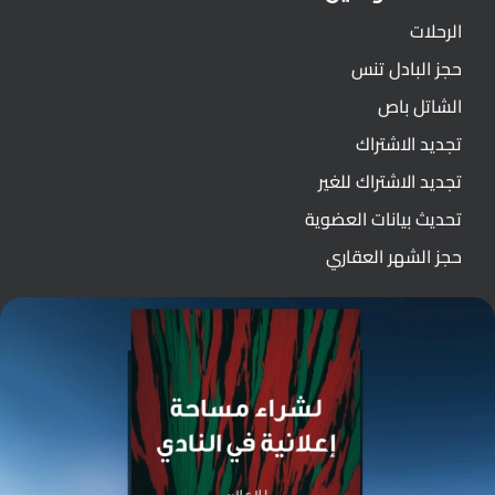
الرحلات
حجز البادل تنس
الشاتل باص
تجديد الاشتراك
تجديد الاشتراك للغير
تحديث بيانات العضوية
حجز الشهر العقاري