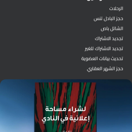
الرحلات
حجز البادل تنس
الشاتل باص
تجديد الاشتراك
تجديد الاشتراك للغير
تحديث بيانات العضوية
حجز الشهر العقاري