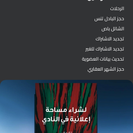
الرحلات
حجز البادل تنس
الشاتل باص
تجديد الاشتراك
تجديد الاشتراك للغير
تحديث بيانات العضوية
حجز الشهر العقاري