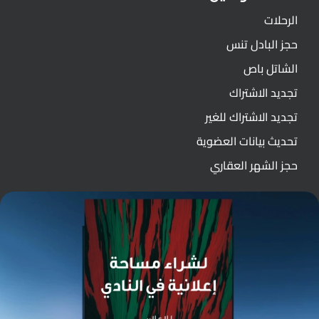
الرحلات
حجز البادل تنس
الشاتل باص
تجديد الاشتراك
تجديد الاشتراك للغير
تحديث بيانات العضوية
حجز الشهر العقاري