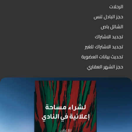
الرحلات
حجز البادل تنس
الشاتل باص
تجديد الاشتراك
تجديد الاشتراك للغير
تحديث بيانات العضوية
حجز الشهر العقاري