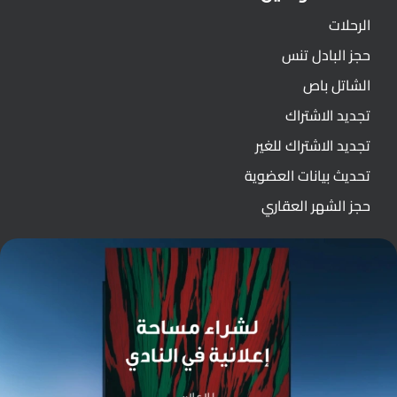
الرحلات
حجز البادل تنس
الشاتل باص
تجديد الاشتراك
تجديد الاشتراك للغير
تحديث بيانات العضوية
حجز الشهر العقاري