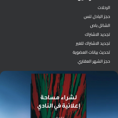
الرحلات
حجز البادل تنس
الشاتل باص
تجديد الاشتراك
تجديد الاشتراك للغير
تحديث بيانات العضوية
حجز الشهر العقاري