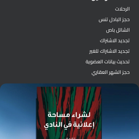
الرحلات
حجز البادل تنس
الشاتل باص
تجديد الاشتراك
تجديد الاشتراك للغير
تحديث بيانات العضوية
حجز الشهر العقاري