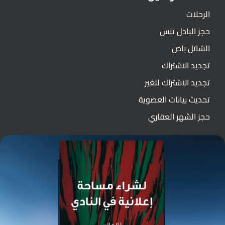
الرحلات
حجز البادل تنس
الشاتل باص
تجديد الاشتراك
تجديد الاشتراك للغير
تحديث بيانات العضوية
حجز الشهر العقاري