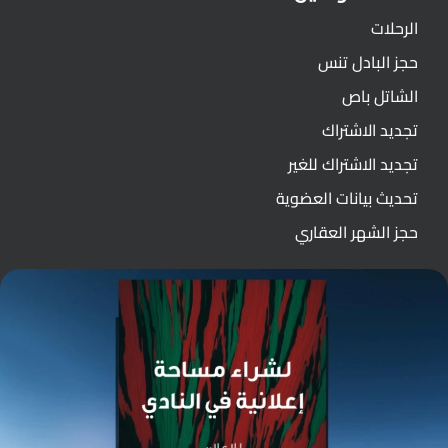
الرحلات
حجز البادل تنس
الشاتل باص
تجديد الاشتراك
تجديد الاشتراك للغير
تحديث بيانات العضوية
حجز الشهر العقاري