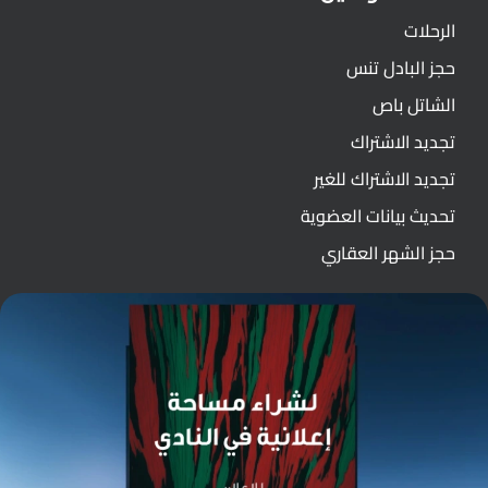
الرحلات
حجز البادل تنس
الشاتل باص
تجديد الاشتراك
تجديد الاشتراك للغير
تحديث بيانات العضوية
حجز الشهر العقاري