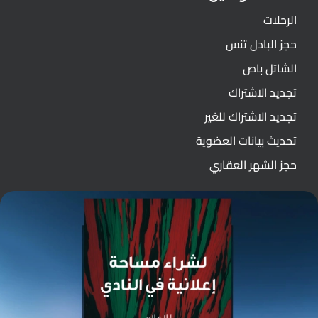
الرحلات
حجز البادل تنس
الشاتل باص
تجديد الاشتراك
تجديد الاشتراك للغير
تحديث بيانات العضوية
حجز الشهر العقاري