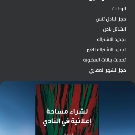
الرحلات
حجز البادل تنس
الشاتل باص
تجديد الاشتراك
تجديد الاشتراك للغير
تحديث بيانات العضوية
حجز الشهر العقاري