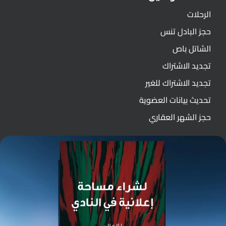
الرحلات
حجز البادل تنس
الشاتل باص
تجديد الاشتراك
تجديد الاشتراك للغير
تحديث بيانات العضوية
حجز الشهر العقاري