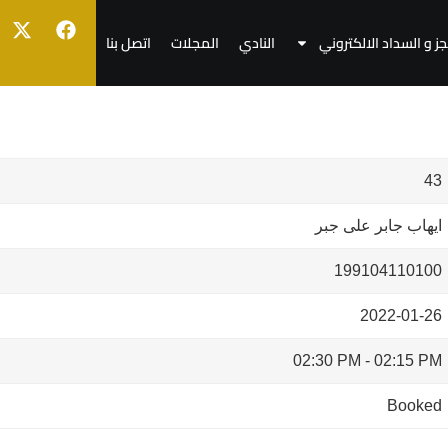
جز و السداد الالكتروني
النادي
المجلات
اتصل بنا
43
ايهاب جابر على جبر
199104110100
2022-01-26
02:30 PM
-
02:15 PM
Booked