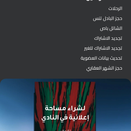
الرحلات
حجز البادل تنس
الشاتل باص
تجديد الاشتراك
تجديد الاشتراك للغير
تحديث بيانات العضوية
حجز الشهر العقاري