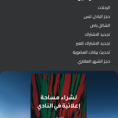
الرحلات
حجز البادل تنس
الشاتل باص
تجديد الاشتراك
تجديد الاشتراك للغير
تحديث بيانات العضوية
حجز الشهر العقاري