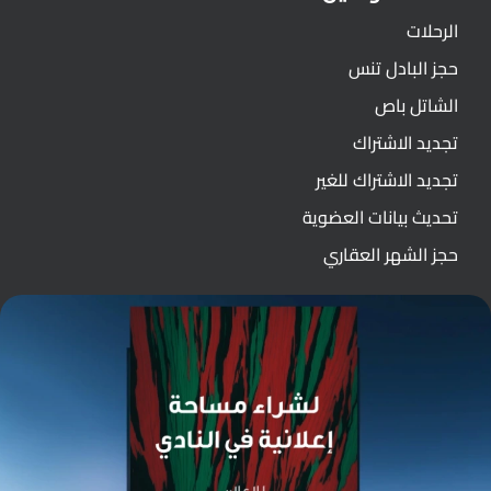
الرحلات
حجز البادل تنس
الشاتل باص
تجديد الاشتراك
تجديد الاشتراك للغير
تحديث بيانات العضوية
حجز الشهر العقاري