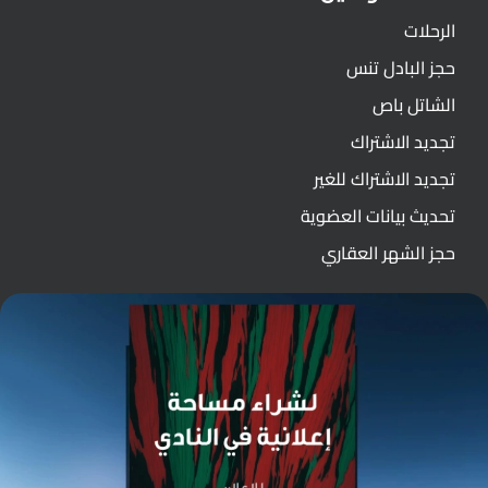
الرحلات
حجز البادل تنس
الشاتل باص
تجديد الاشتراك
تجديد الاشتراك للغير
تحديث بيانات العضوية
حجز الشهر العقاري