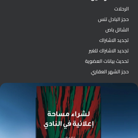
الرحلات
حجز البادل تنس
الشاتل باص
تجديد الاشتراك
تجديد الاشتراك للغير
تحديث بيانات العضوية
حجز الشهر العقاري