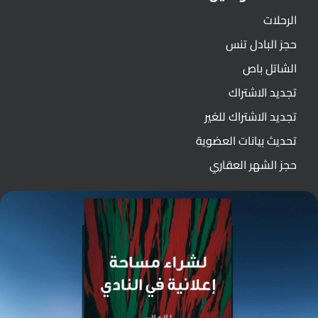
الرحلات
حجز البادل تنس
الشاتل باص
تجديد الاشتراك
تجديد الاشتراك للغير
تحديث بيانات العضوية
حجز الشهر العقاري